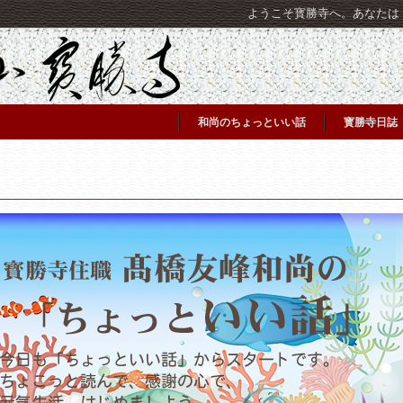
ようこそ寳勝寺へ。あなたは [C
和尚のちょっといい話
寳勝寺日誌