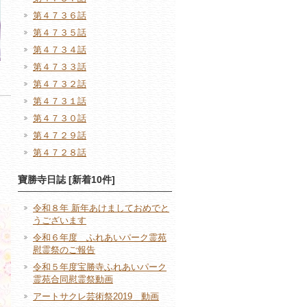
第４７３６話
第４７３５話
第４７３４話
第４７３３話
第４７３２話
第４７３１話
第４７３０話
第４７２９話
第４７２８話
寶勝寺日誌 [新着10件]
令和８年 新年あけましておめでと
うございます
令和６年度 ふれあいパーク霊苑
慰霊祭のご報告
令和５年度宝勝寺ふれあいパーク
霊苑合同慰霊祭動画
アートサクレ芸術祭2019 動画