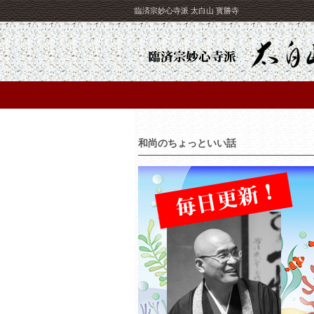
臨済宗妙心寺派 太白山 寳勝寺
和尚のちょっといい話