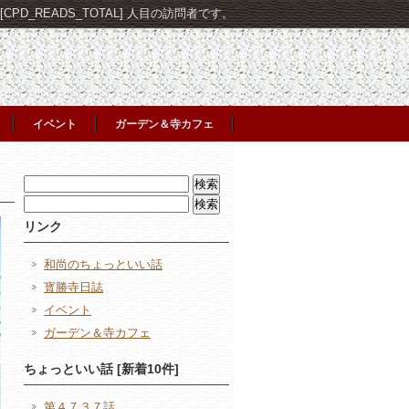
PD_READS_TOTAL] 人目の訪問者です。
イベント
ガーデン＆寺カフェ
検
索:
検
索:
リンク
和尚のちょっといい話
寳勝寺日誌
イベント
ガーデン＆寺カフェ
ちょっといい話 [新着10件]
第４７３７話