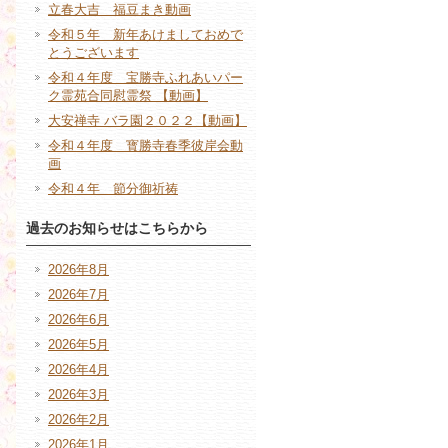
立春大吉 福豆まき動画
令和５年 新年あけましておめで
とうございます
令和４年度 宝勝寺ふれあいパー
ク霊苑合同慰霊祭 【動画】
大安禅寺 バラ園２０２２【動画】
令和４年度 寳勝寺春季彼岸会動
画
令和４年 節分御祈祷
過去のお知らせはこちらから
2026年8月
2026年7月
2026年6月
2026年5月
2026年4月
2026年3月
2026年2月
2026年1月