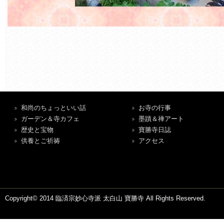
和尚のちょっといい話
お寺の行事
ガーデン＆寺カフェ
墨蹟＆禅アート
歴史と宝物
寶勝寺日誌
供養とご祈祷
アクセス
Copyright© 2014 臨済宗妙心寺派 太白山 寶勝寺 All Rights Reserved.