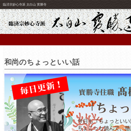
臨済宗妙心寺派 太白山 寳勝寺
和尚のちょっといい話