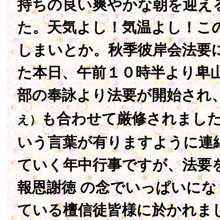
持ちの良い爽やかな朝を迎え
た。天気よし！気温よし！こ
しまいとか。秋季彼岸会法要
た本日、午前１０時半より卑
部の奉詠より法要が開始され
も合わせて厳修されまし
え）
いう言葉が有りますように連
ていく年中行事ですが、法要
報恩謝徳 の念でいっぱいに
ている檀信徒皆様に於かれま