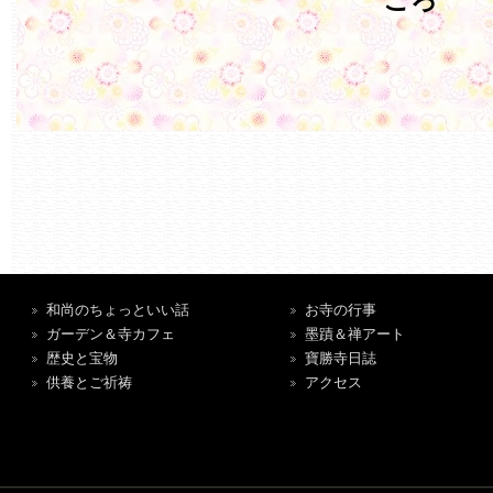
ころ
和尚のちょっといい話
お寺の行事
ガーデン＆寺カフェ
墨蹟＆禅アート
歴史と宝物
寶勝寺日誌
供養とご祈祷
アクセス