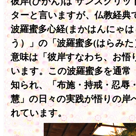
彼岸(ひがん)は サンスクリット
ターと言いますが、仏教経典
波羅蜜多心経(まかはんにゃ
う）」の「波羅蜜多(はらみ
意味は「彼岸すなわち、お悟
います。この波羅蜜多を通常
知られ、「布施・持戒・忍辱
慧」の日々の実践が悟りの岸
れています。