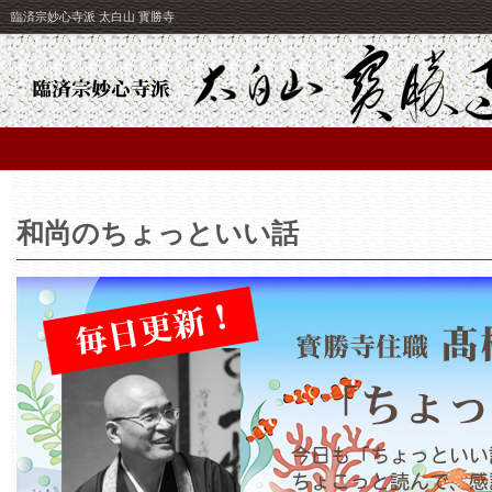
臨済宗妙心寺派 太白山 寳勝寺
和尚のちょっといい話