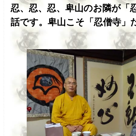
忍、忍、忍、卑山のお隣が「
話です。卑山こそ「忍僧寺」