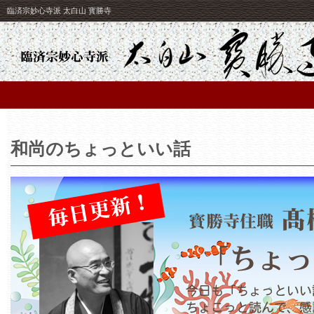
臨済宗妙心寺派 太白山 寳勝寺
和尚のちょっといい話