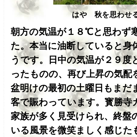
はや 秋を思わせる
朝方の気温が１８℃と思わず
た。本当に油断していると身
うです。日中の気温が２９度
ったものの、再び上昇の気配
盆明けの最初の土曜日もまだ
客で賑わっています。寳勝寺
家族が多く見受けられ、終盤
いる風景を微笑ましく感じた