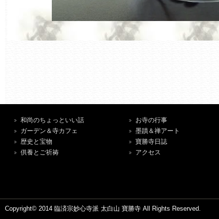
和尚のちょっといい話
お寺の行事
ガーデン＆寺カフェ
墨蹟＆禅アート
歴史と宝物
寶勝寺日誌
供養とご祈祷
アクセス
Copyright© 2014 臨済宗妙心寺派 太白山 寶勝寺 All Rights Reserved.