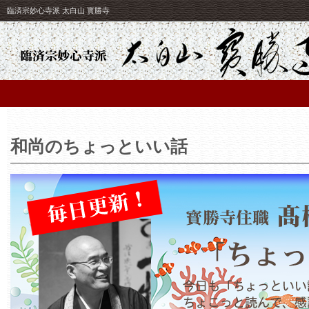
臨済宗妙心寺派 太白山 寳勝寺
和尚のちょっといい話