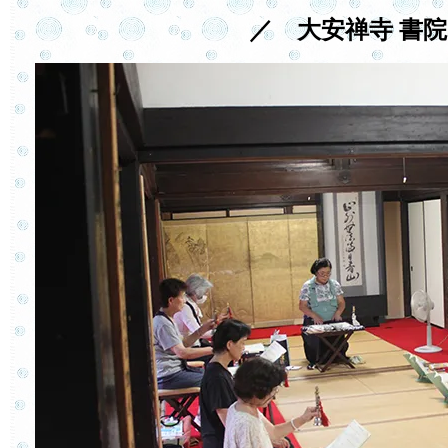
／ 大安禅寺 書