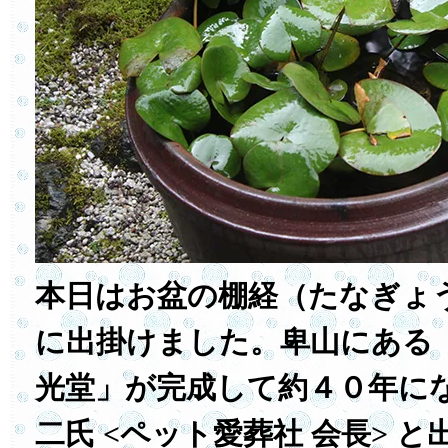
本日はお盆の棚経（たなぎょ
に出掛けました。卑山にある
光堂」が完成して約４０年に
二氏 <ペット愛葬社 会長> 