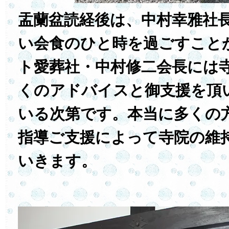
盂蘭盆読経後は、中村幸雅社
い会食のひと時を過ごすこと
ト愛葬社・中村修二会長には
くのアドバイスと御支援を頂
いる次第です。本当に多くの
指導ご支援によって寺院の維
いきます。