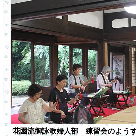
花園流御詠歌婦人部 練習会のよ