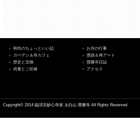
和尚のちょっといい話
お寺の行事
ガーデン＆寺カフェ
墨蹟＆禅アート
歴史と宝物
寶勝寺日誌
供養とご祈祷
アクセス
Copyright© 2014 臨済宗妙心寺派 太白山 寶勝寺 All Rights Reserved.