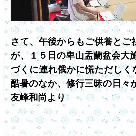
さて、午後からもご供養とご
が、１５日の卑山盂蘭盆会大
づくに連れ俄かに慌ただしく
酷暑のなか、修行三昧の日々
友峰和尚より