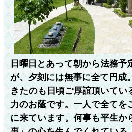
日曜日とあって朝から法務予
が、夕刻には無事に全て円成
きたのも日頃ご厚誼頂いてい
力のお蔭です。一人で全てを
に来ています。何事も平生か
事」の心を生んでくれている