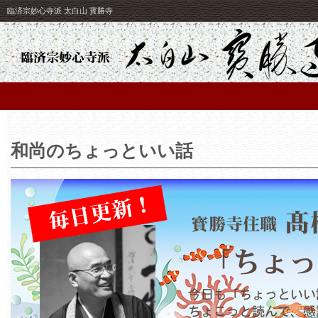
臨済宗妙心寺派 太白山 寳勝寺
和尚のちょっといい話