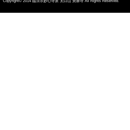
Copyright© 2014 臨済宗妙心寺派 太白山 寶勝寺 All Rights Reserved.