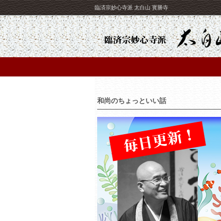
臨済宗妙心寺派 太白山 寳勝寺
和尚のちょっといい話