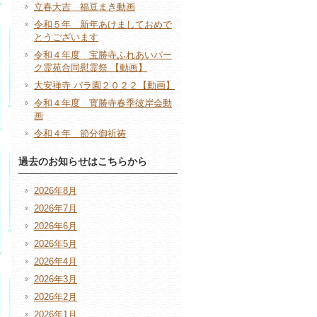
立春大吉 福豆まき動画
令和５年 新年あけましておめで
とうございます
令和４年度 宝勝寺ふれあいパー
ク霊苑合同慰霊祭 【動画】
大安禅寺 バラ園２０２２【動画】
令和４年度 寳勝寺春季彼岸会動
画
令和４年 節分御祈祷
過去のお知らせはこちらから
2026年8月
2026年7月
2026年6月
2026年5月
2026年4月
2026年3月
2026年2月
2026年1月