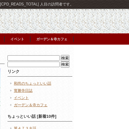
PD_READS_TOTAL] 人目の訪問者です。
イベント
ガーデン＆寺カフェ
検
索:
検
索:
リンク
和尚のちょっといい話
寳勝寺日誌
イベント
ガーデン＆寺カフェ
ちょっといい話 [新着10件]
第４７３８話