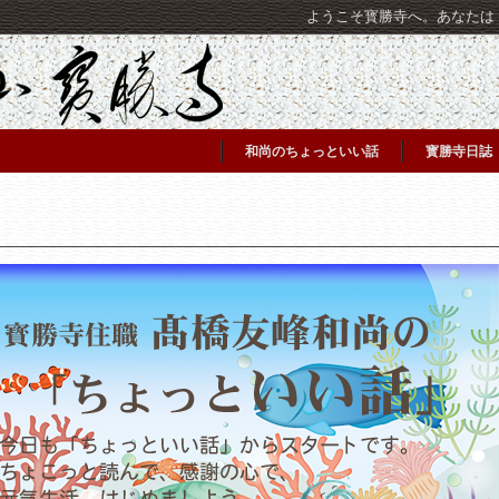
ようこそ寳勝寺へ。あなたは [C
和尚のちょっといい話
寳勝寺日誌