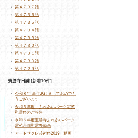
第４７３７話
第４７３６話
第４７３５話
第４７３４話
第４７３３話
第４７３２話
第４７３１話
第４７３０話
第４７２９話
寶勝寺日誌 [新着10件]
令和８年 新年あけましておめでと
うございます
令和６年度 ふれあいパーク霊苑
慰霊祭のご報告
令和５年度宝勝寺ふれあいパーク
霊苑合同慰霊祭動画
アートサクレ芸術祭2019 動画