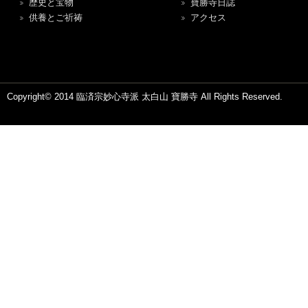
歴史と宝物
寶勝寺日誌
供養とご祈祷
アクセス
Copyright© 2014 臨済宗妙心寺派 太白山 寶勝寺 All Rights Reserved.