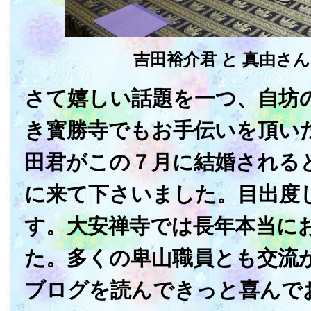
吉田裕介君 と 真由さん
さて嬉しい話題を一つ、自坊
き寳勝寺でもお手伝いを頂い
田君がこの７月に結婚される
に来て下さいました。目出度
す。大安禅寺では長年本当に
た。多くの卑山職員とも交流
ブログを読んできっと喜んで