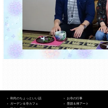
和尚のちょっといい話
お寺の行事
ガーデン＆寺カフェ
墨蹟＆禅アート