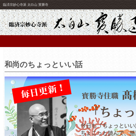
臨済宗妙心寺派 太白山 寳勝寺
和尚のちょっといい話