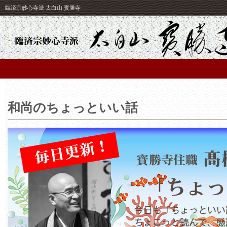
臨済宗妙心寺派 太白山 寳勝寺
和尚のちょっといい話