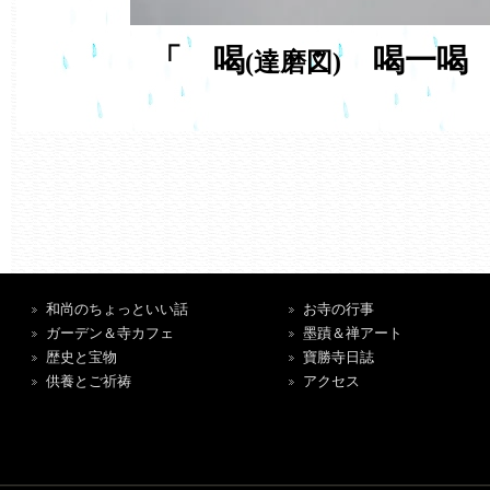
「 喝
喝一喝 
(達磨図)
和尚のちょっといい話
お寺の行事
ガーデン＆寺カフェ
墨蹟＆禅アート
歴史と宝物
寶勝寺日誌
供養とご祈祷
アクセス