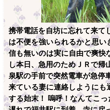
携帯電話を自坊に忘れて来て
は不便を強いられるかと思い
信も無いのは実に自由で爽快
し本日、急用のためＪＲで帰
泉駅の手前で突然電車が急停車
来ている妻に連絡しようにも
する始末！ 嗚呼！なんてこっ
遅れで福井駅に到着。寺に戻