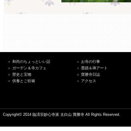
和尚のちょっといい話
お寺の行事
ガーデン＆寺カフェ
墨蹟＆禅アート
歴史と宝物
寶勝寺日誌
供養とご祈祷
アクセス
Copyright© 2014 臨済宗妙心寺派 太白山 寶勝寺 All Rights Reserved.