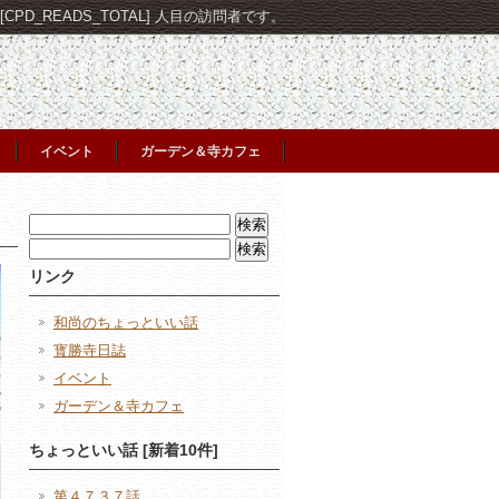
PD_READS_TOTAL] 人目の訪問者です。
イベント
ガーデン＆寺カフェ
検
索:
検
索:
リンク
和尚のちょっといい話
寳勝寺日誌
イベント
ガーデン＆寺カフェ
ちょっといい話 [新着10件]
第４７３７話