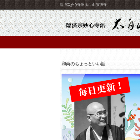
臨済宗妙心寺派 太白山 寳勝寺
和尚のちょっといい話