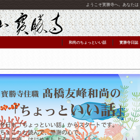
ようこそ寳勝寺へ。あなたは [C
和尚のちょっといい話
寳勝寺日誌