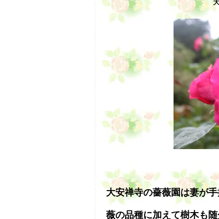
大
大安禅寺の薔薇園は妻が手
薇の品種に加えて樹木も随