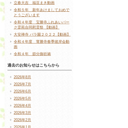
立春大吉 福豆まき動画
令和５年 新年あけましておめで
とうございます
令和４年度 宝勝寺ふれあいパー
ク霊苑合同慰霊祭 【動画】
大安禅寺 バラ園２０２２【動画】
令和４年度 寳勝寺春季彼岸会動
画
令和４年 節分御祈祷
過去のお知らせはこちらから
2026年8月
2026年7月
2026年6月
2026年5月
2026年4月
2026年3月
2026年2月
2026年1月