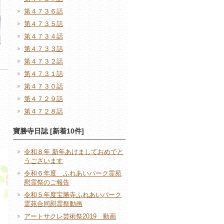
第４７３６話
第４７３５話
第４７３４話
第４７３３話
第４７３２話
第４７３１話
第４７３０話
第４７２９話
第４７２８話
寶勝寺日誌 [新着10件]
令和８年 新年あけましておめでと
うございます
令和６年度 ふれあいパーク霊苑
慰霊祭のご報告
令和５年度宝勝寺ふれあいパーク
霊苑合同慰霊祭動画
アートサクレ芸術祭2019 動画