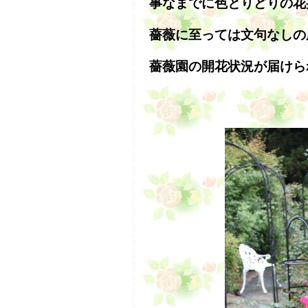
事なまでに色とりどりの花
薔薇に至っては文句なしの
薔薇園の開花状況が届けら