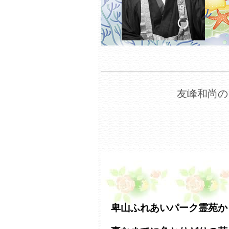
友峰和尚の
卑山ふれあいパーク霊苑か