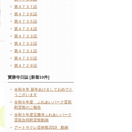
第４７３７話
第４７３６話
第４７３５話
第４７３４話
第４７３３話
第４７３２話
第４７３１話
第４７３０話
第４７２９話
寶勝寺日誌 [新着10件]
令和８年 新年あけましておめでと
うございます
令和６年度 ふれあいパーク霊苑
慰霊祭のご報告
令和５年度宝勝寺ふれあいパーク
霊苑合同慰霊祭動画
アートサクレ芸術祭2019 動画