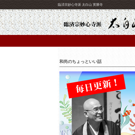
臨済宗妙心寺派 太白山 寳勝寺
和尚のちょっといい話