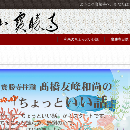
ようこそ寳勝寺へ。あなたは [C
和尚のちょっといい話
寳勝寺日誌