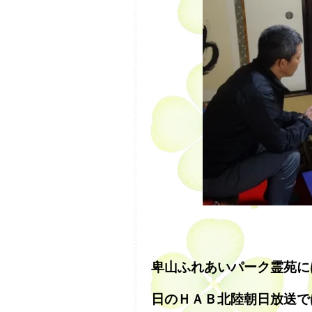
卑山ふれあいパーク霊苑に
日のＨＡＢ北陸朝日放送で