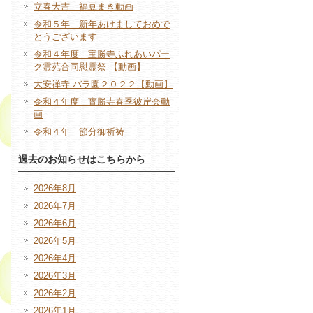
立春大吉 福豆まき動画
令和５年 新年あけましておめで
とうございます
令和４年度 宝勝寺ふれあいパー
ク霊苑合同慰霊祭 【動画】
大安禅寺 バラ園２０２２【動画】
令和４年度 寳勝寺春季彼岸会動
画
令和４年 節分御祈祷
過去のお知らせはこちらから
2026年8月
2026年7月
2026年6月
2026年5月
2026年4月
2026年3月
2026年2月
2026年1月