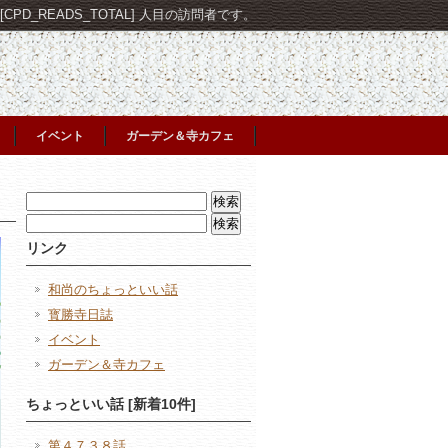
PD_READS_TOTAL] 人目の訪問者です。
イベント
ガーデン＆寺カフェ
検
索:
検
索:
リンク
和尚のちょっといい話
寳勝寺日誌
イベント
ガーデン＆寺カフェ
ちょっといい話 [新着10件]
第４７３８話