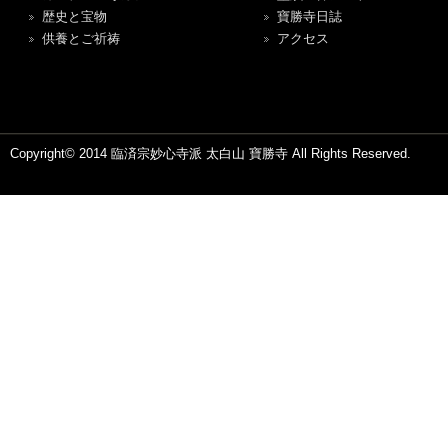
歴史と宝物
寶勝寺日誌
供養とご祈祷
アクセス
Copyright© 2014 臨済宗妙心寺派 太白山 寶勝寺 All Rights Reserved.