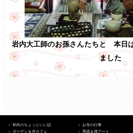
岩内大工師のお孫さんたちと 本日
ました
和尚のちょっといい話
お寺の行事
ガーデン＆寺カフェ
墨蹟＆禅アート