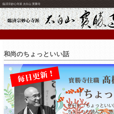
臨済宗妙心寺派 太白山 寳勝寺
和尚のちょっといい話