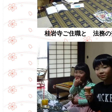
桂岩寺ご住職と 法務の