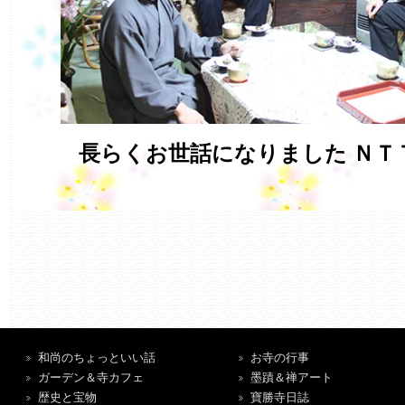
長らくお世話になりました ＮＴ
和尚のちょっといい話
お寺の行事
ガーデン＆寺カフェ
墨蹟＆禅アート
歴史と宝物
寶勝寺日誌