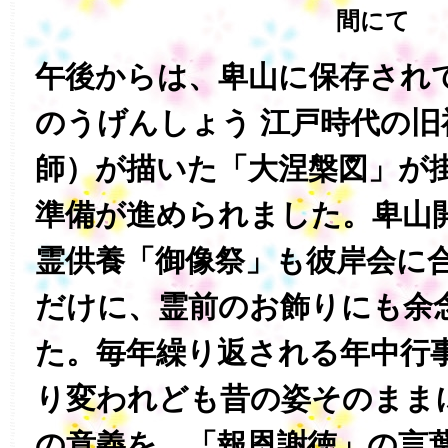
間にて
午後からは、卑山に保存され
のうげんしょう 江戸時代の旧
師）が描いた「大涅槃図」が
準備が進められました。卑山
霊供養「御像祭」も彼岸会に
だけに、霊前のお飾りにも余
た。毎年繰り返される年中行
り変われども昔の姿そのまま
の意義を、「報恩謝徳」の言