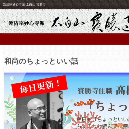
臨済宗妙心寺派 太白山 寳勝寺
和尚のちょっといい話