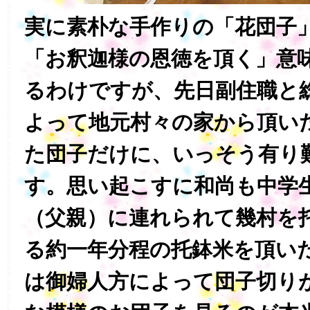
実に素朴な手作りの「花団子
「お釈迦様の恩徳を頂く」意
るわけですが、先日副住職と
よって地元村々の家から頂い
た団子だけに、いっそう有り
す。思い起こすに和尚も中学
（父親）に連れられて幾村を
る約一年分程の托鉢米を頂い
は御婦人方によって団子切り