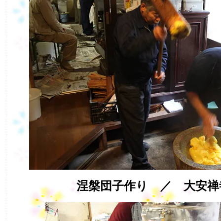
涅槃団子作り ／ 大安禅