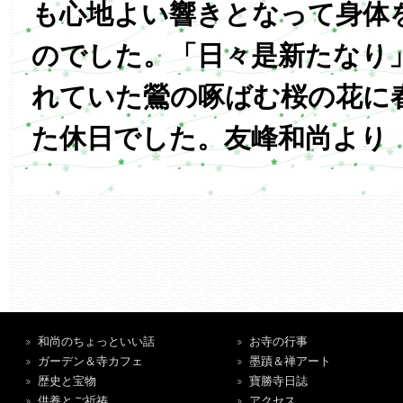
も心地よい響きとなって身体
のでした。「日々是新たなり
れていた鶯の啄ばむ桜の花に
た休日でした。友峰和尚より
和尚のちょっといい話
お寺の行事
ガーデン＆寺カフェ
墨蹟＆禅アート
歴史と宝物
寶勝寺日誌
供養とご祈祷
アクセス