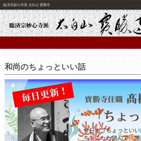
臨済宗妙心寺派 太白山 寳勝寺
和尚のちょっといい話