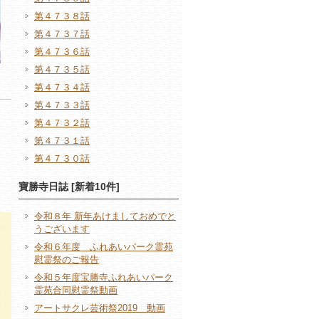
第４７３８話
第４７３７話
第４７３６話
第４７３５話
第４７３４話
第４７３３話
第４７３２話
第４７３１話
第４７３０話
寶勝寺日誌 [新着10件]
令和８年 新年あけましておめでと
うございます
令和６年度 ふれあいパーク霊苑
慰霊祭のご報告
令和５年度宝勝寺ふれあいパーク
霊苑合同慰霊祭動画
アートサクレ芸術祭2019 動画