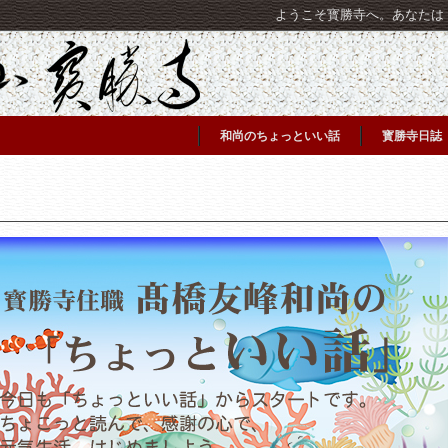
ようこそ寳勝寺へ。あなたは [C
和尚のちょっといい話
寳勝寺日誌