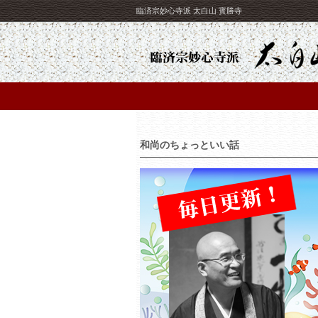
臨済宗妙心寺派 太白山 寳勝寺
和尚のちょっといい話