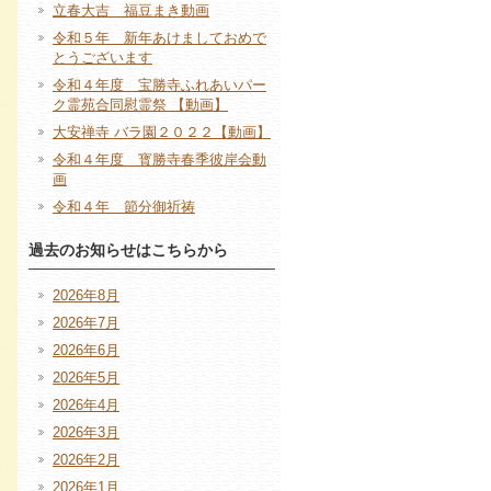
立春大吉 福豆まき動画
令和５年 新年あけましておめで
とうございます
令和４年度 宝勝寺ふれあいパー
ク霊苑合同慰霊祭 【動画】
大安禅寺 バラ園２０２２【動画】
令和４年度 寳勝寺春季彼岸会動
画
令和４年 節分御祈祷
過去のお知らせはこちらから
2026年8月
2026年7月
2026年6月
2026年5月
2026年4月
2026年3月
2026年2月
2026年1月