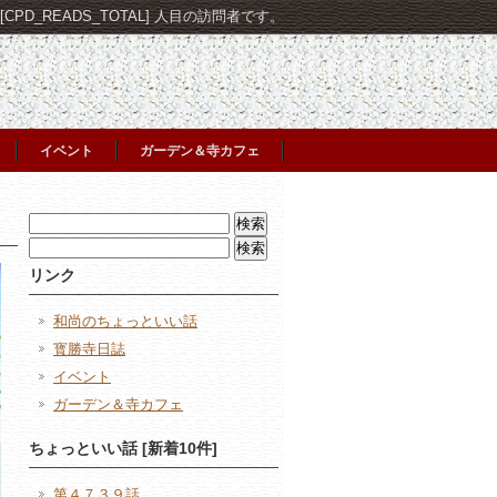
PD_READS_TOTAL] 人目の訪問者です。
イベント
ガーデン＆寺カフェ
検
索:
検
索:
リンク
和尚のちょっといい話
寳勝寺日誌
イベント
ガーデン＆寺カフェ
ちょっといい話 [新着10件]
第４７３９話