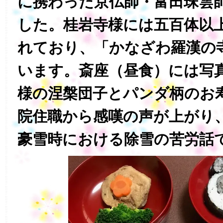
に携わった京仏師・富田珠雲
した。桂岩寺様には五百体以
れており、「かなざわ羅漢の
います。斎座（昼食）には写
様の涅槃団子とパンダ柄のお
院住職から感嘆の声が上がり
豪雪時における除雪の苦労話