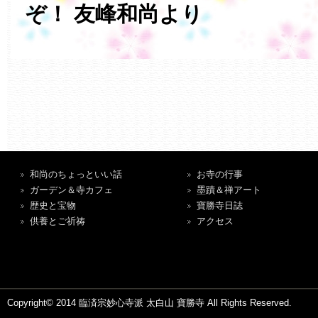
ぞ！ 友峰和尚より
和尚のちょっといい話
お寺の行事
ガーデン＆寺カフェ
墨蹟＆禅アート
歴史と宝物
寶勝寺日誌
供養とご祈祷
アクセス
Copyright© 2014 臨済宗妙心寺派 太白山 寶勝寺 All Rights Reserved.