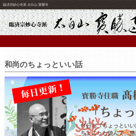
臨済宗妙心寺派 太白山 寳勝寺
和尚のちょっといい話