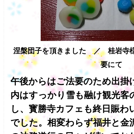
涅槃団子を頂きました ／ 桂岩寺様
要にて
午後からはご法要のため出掛
内はすっかり雪も融け観光客
し、寳勝寺カフェも終日賑わ
でした。相変わらず福井と金