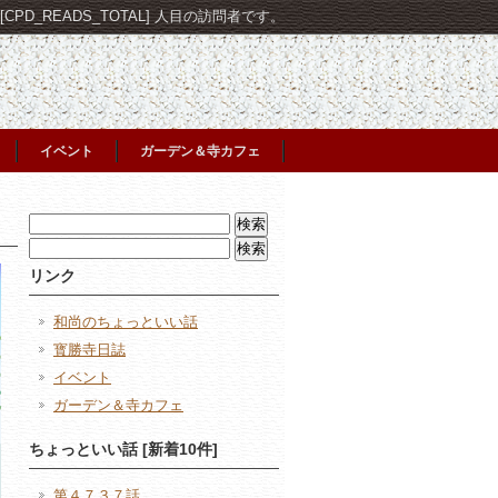
PD_READS_TOTAL] 人目の訪問者です。
イベント
ガーデン＆寺カフェ
検
索:
検
索:
リンク
和尚のちょっといい話
寳勝寺日誌
イベント
ガーデン＆寺カフェ
ちょっといい話 [新着10件]
第４７３７話