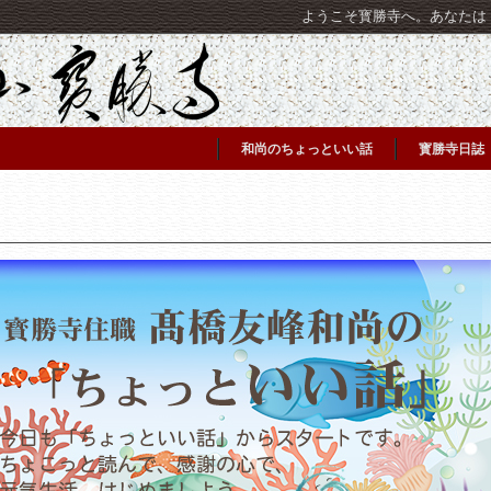
ようこそ寳勝寺へ。あなたは [C
和尚のちょっといい話
寳勝寺日誌