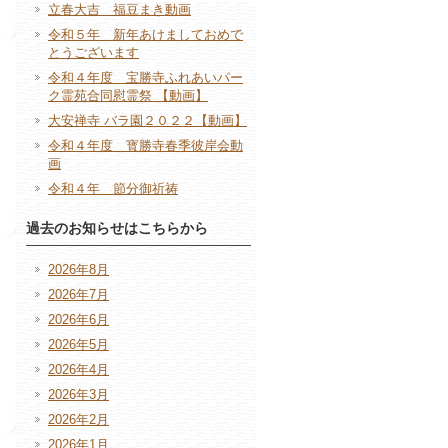
立春大吉 福豆まき動画
令和５年 新年あけましておめで
とうございます
令和４年度 宝勝寺ふれあいパー
ク霊苑合同慰霊祭 【動画】
大安禅寺 バラ園２０２２【動画】
令和４年度 寳勝寺春季彼岸会動
画
令和４年 節分御祈祷
過去のお知らせはこちらから
2026年8月
2026年7月
2026年6月
2026年5月
2026年4月
2026年3月
2026年2月
2026年1月