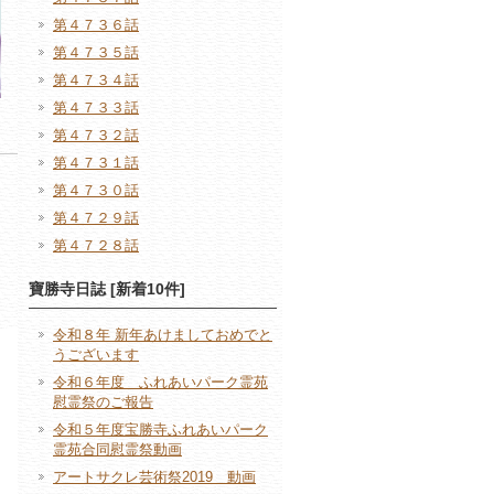
第４７３６話
第４７３５話
第４７３４話
第４７３３話
第４７３２話
第４７３１話
第４７３０話
第４７２９話
第４７２８話
寶勝寺日誌 [新着10件]
令和８年 新年あけましておめでと
うございます
令和６年度 ふれあいパーク霊苑
慰霊祭のご報告
令和５年度宝勝寺ふれあいパーク
霊苑合同慰霊祭動画
アートサクレ芸術祭2019 動画