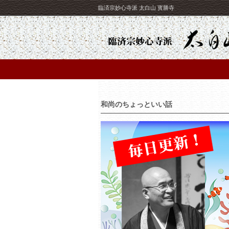
臨済宗妙心寺派 太白山 寳勝寺
和尚のちょっといい話