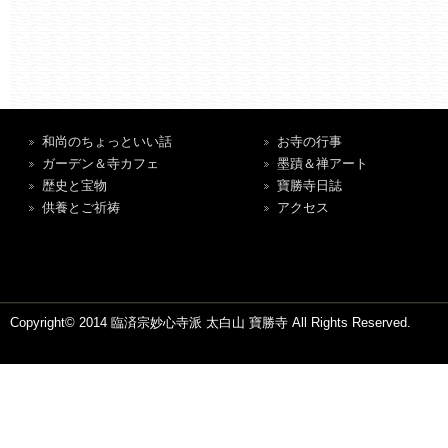
和尚のちょっといい話
お寺の行事
ガーデン＆寺カフェ
墨蹟＆禅アート
歴史と宝物
寶勝寺日誌
供養とご祈祷
アクセス
Copyright© 2014 臨済宗妙心寺派 太白山 寶勝寺 All Rights Reserved.