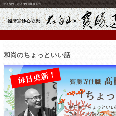
臨済宗妙心寺派 太白山 寳勝寺
和尚のちょっといい話