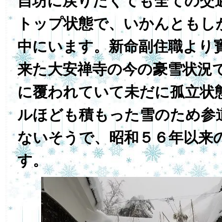
自坊に戻りたくても全ての交
トップ状態で、いかんともし
中にいます。新命副住職より
来た大安禅寺の今の豪雪状況
に覆われていて未だに孤立状
ルほども積もった雪のため参
ないそうで、昭和５６年以来
す。