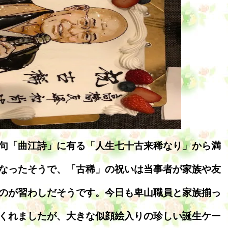
句「曲江詩」に有る「人生七十古来稀なり」から満
なったそうで、「古稀」の祝いは当事者が家族や友
のが習わしだそうです。今日も卑山職員と家族揃っ
くれましたが、大きな似顔絵入りの珍しい誕生ケー