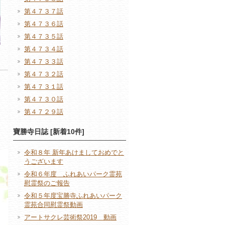
第４７３７話
第４７３６話
第４７３５話
第４７３４話
第４７３３話
第４７３２話
第４７３１話
第４７３０話
第４７２９話
寶勝寺日誌 [新着10件]
令和８年 新年あけましておめでと
うございます
令和６年度 ふれあいパーク霊苑
慰霊祭のご報告
令和５年度宝勝寺ふれあいパーク
霊苑合同慰霊祭動画
アートサクレ芸術祭2019 動画