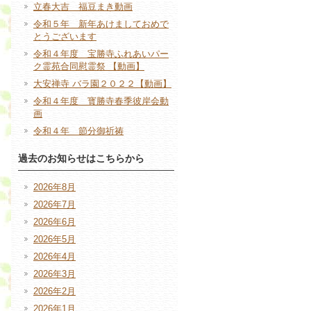
立春大吉 福豆まき動画
令和５年 新年あけましておめで
とうございます
令和４年度 宝勝寺ふれあいパー
ク霊苑合同慰霊祭 【動画】
大安禅寺 バラ園２０２２【動画】
令和４年度 寳勝寺春季彼岸会動
画
令和４年 節分御祈祷
過去のお知らせはこちらから
2026年8月
2026年7月
2026年6月
2026年5月
2026年4月
2026年3月
2026年2月
2026年1月