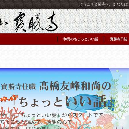
ようこそ寳勝寺へ。あなたは [C
和尚のちょっといい話
寳勝寺日誌