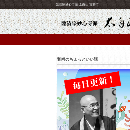
臨済宗妙心寺派 太白山 寳勝寺
和尚のちょっといい話