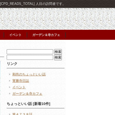
PD_READS_TOTAL] 人目の訪問者です。
イベント
ガーデン＆寺カフェ
検
索:
検
索:
リンク
和尚のちょっといい話
寳勝寺日誌
イベント
ガーデン＆寺カフェ
ちょっといい話 [新着10件]
第４７３８話