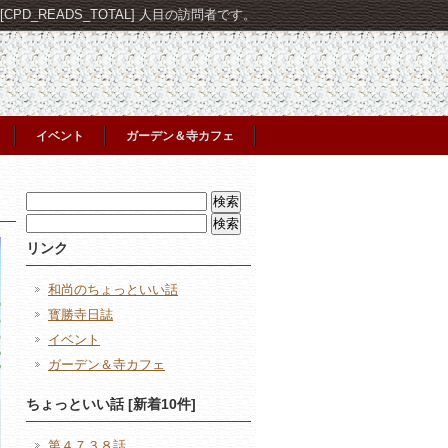
PD_READS_TOTAL] 人目の訪問者です。
イベント
ガーデン＆寺カフェ
検
索:
検
索:
リンク
和尚のちょっといい話
寳勝寺日誌
イベント
ガーデン＆寺カフェ
ちょっといい話 [新着10件]
第４７３８話