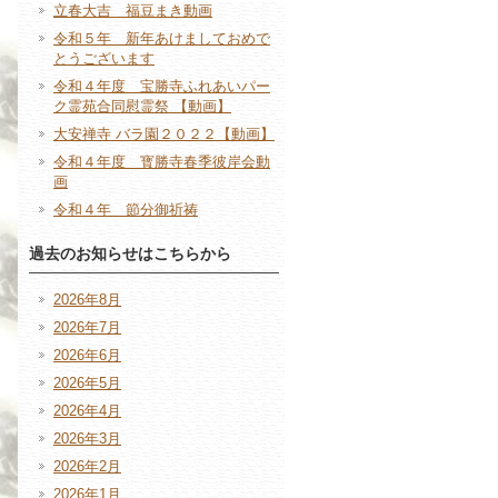
立春大吉 福豆まき動画
令和５年 新年あけましておめで
とうございます
令和４年度 宝勝寺ふれあいパー
ク霊苑合同慰霊祭 【動画】
大安禅寺 バラ園２０２２【動画】
令和４年度 寳勝寺春季彼岸会動
画
令和４年 節分御祈祷
過去のお知らせはこちらから
2026年8月
2026年7月
2026年6月
2026年5月
2026年4月
2026年3月
2026年2月
2026年1月