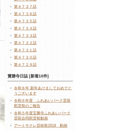
第４７３７話
第４７３６話
第４７３５話
第４７３４話
第４７３３話
第４７３２話
第４７３１話
第４７３０話
第４７２９話
寶勝寺日誌 [新着10件]
令和８年 新年あけましておめでと
うございます
令和６年度 ふれあいパーク霊苑
慰霊祭のご報告
令和５年度宝勝寺ふれあいパーク
霊苑合同慰霊祭動画
アートサクレ芸術祭2019 動画