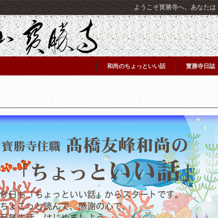
ようこそ寳勝寺へ。あなたは [C
和尚のちょっといい話
寳勝寺日誌