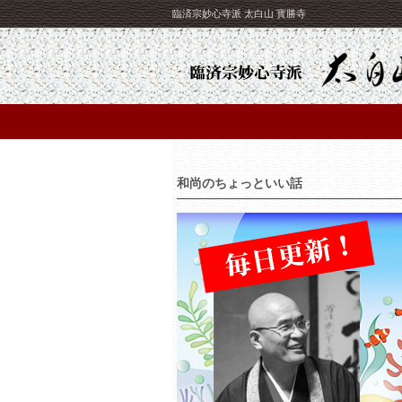
臨済宗妙心寺派 太白山 寳勝寺
和尚のちょっといい話