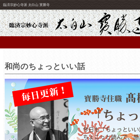
臨済宗妙心寺派 太白山 寳勝寺
和尚のちょっといい話