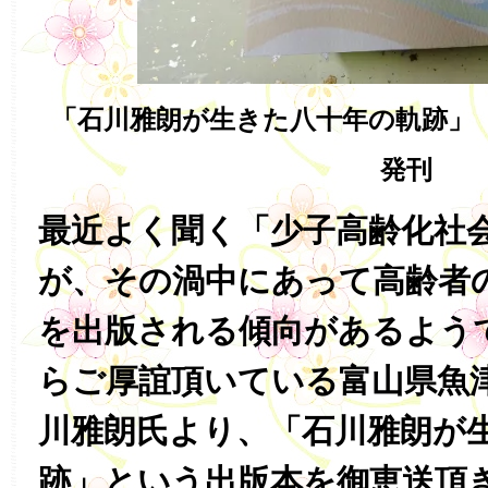
「石川雅朗が生きた八十年の軌跡」
発刊
最近よく聞く「少子高齢化社
が、その渦中にあって高齢者
を出版される傾向があるよう
らご厚誼頂いている富山県魚
川雅朗氏より、「石川雅朗が
跡」という出版本を御恵送頂