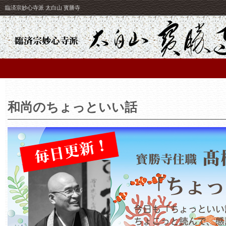
臨済宗妙心寺派 太白山 寳勝寺
和尚のちょっといい話