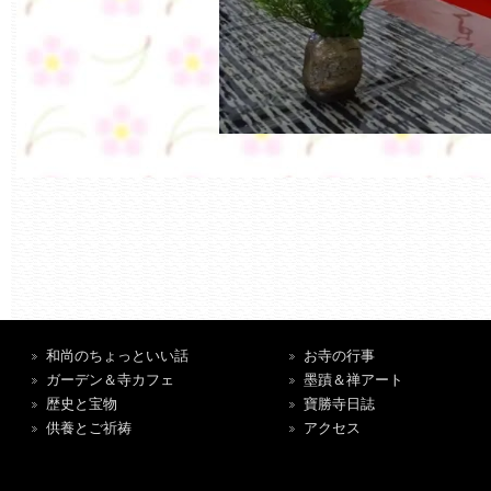
和尚のちょっといい話
お寺の行事
ガーデン＆寺カフェ
墨蹟＆禅アート
歴史と宝物
寶勝寺日誌
供養とご祈祷
アクセス