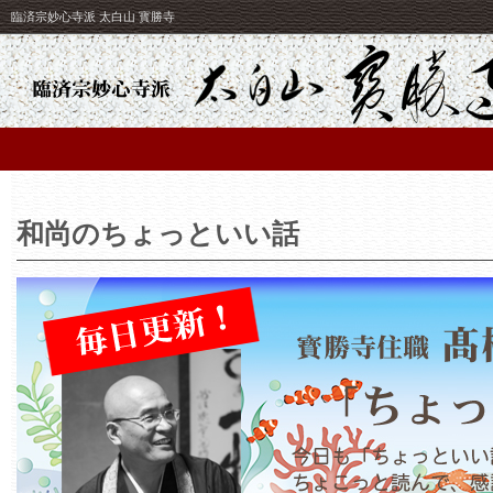
臨済宗妙心寺派 太白山 寳勝寺
和尚のちょっといい話