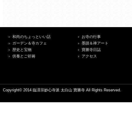
和尚のちょっといい話
お寺の行事
ガーデン＆寺カフェ
墨蹟＆禅アート
歴史と宝物
寶勝寺日誌
供養とご祈祷
アクセス
Copyright© 2014 臨済宗妙心寺派 太白山 寶勝寺 All Rights Reserved.