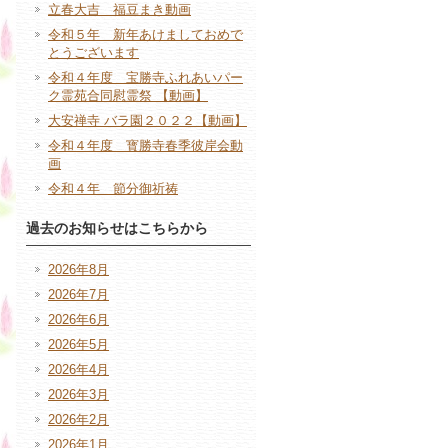
立春大吉 福豆まき動画
令和５年 新年あけましておめで
とうございます
令和４年度 宝勝寺ふれあいパー
ク霊苑合同慰霊祭 【動画】
大安禅寺 バラ園２０２２【動画】
令和４年度 寳勝寺春季彼岸会動
画
令和４年 節分御祈祷
過去のお知らせはこちらから
2026年8月
2026年7月
2026年6月
2026年5月
2026年4月
2026年3月
2026年2月
2026年1月