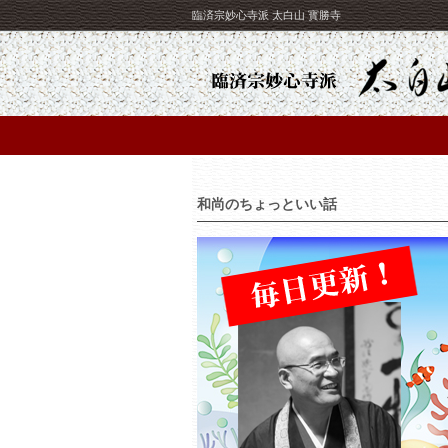
臨済宗妙心寺派 太白山 寳勝寺
和尚のちょっといい話