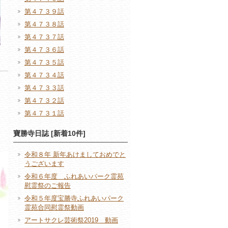
第４７３９話
第４７３８話
第４７３７話
第４７３６話
第４７３５話
第４７３４話
第４７３３話
第４７３２話
第４７３１話
寶勝寺日誌 [新着10件]
令和８年 新年あけましておめでと
うございます
令和６年度 ふれあいパーク霊苑
慰霊祭のご報告
令和５年度宝勝寺ふれあいパーク
霊苑合同慰霊祭動画
アートサクレ芸術祭2019 動画