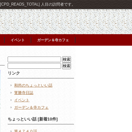
PD_READS_TOTAL] 人目の訪問者です。
イベント
ガーデン＆寺カフェ
検
索:
検
索:
リンク
和尚のちょっといい話
寳勝寺日誌
イベント
ガーデン＆寺カフェ
ちょっといい話 [新着10件]
第４７４０話