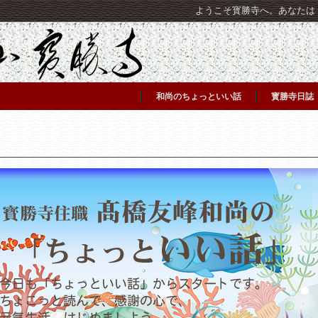
ようこそ寳勝寺へ。あなたは [C
和尚のちょっといい話
寳勝寺日誌