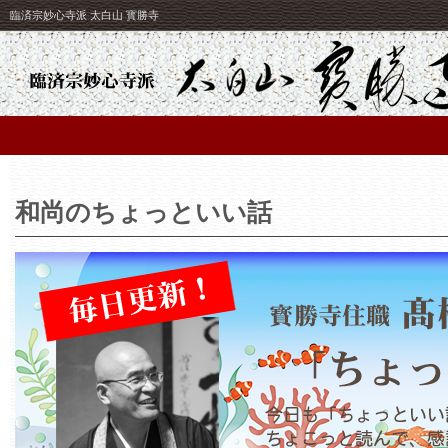
臨済宗妙心寺派 太白山 寳勝寺
和尚のちょっといい話