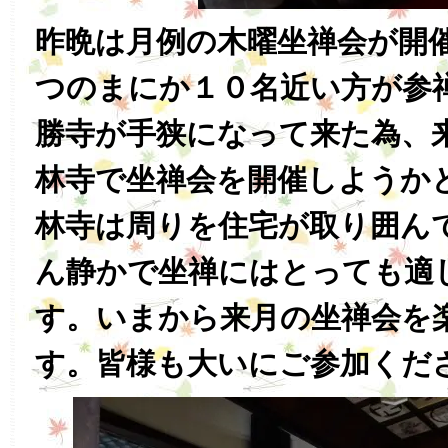
昨晩は月例の木曜坐禅会が開
つのまにか１０名近い方が参
勝寺が手狭になって来た為、
林寺で坐禅会を開催しようか
林寺は周りを住宅が取り囲ん
ん静かで坐禅にはとっても適
す。いまから来月の坐禅会を
す。皆様も大いにご参加くだ