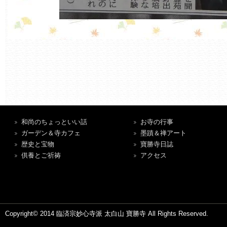
和尚のちょっといい話
お寺の行事
ガーデン＆寺カフェ
墨蹟＆禅アート
歴史と宝物
寶勝寺日誌
供養とご祈祷
アクセス
Copyright© 2014 臨済宗妙心寺派 太白山 寶勝寺 All Rights Reserved.