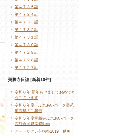
第４７３５話
第４７３４話
第４７３３話
第４７３２話
第４７３１話
第４７３０話
第４７２９話
第４７２８話
第４７２７話
寶勝寺日誌 [新着10件]
令和８年 新年あけましておめでと
うございます
令和６年度 ふれあいパーク霊苑
慰霊祭のご報告
令和５年度宝勝寺ふれあいパーク
霊苑合同慰霊祭動画
アートサクレ芸術祭2019 動画