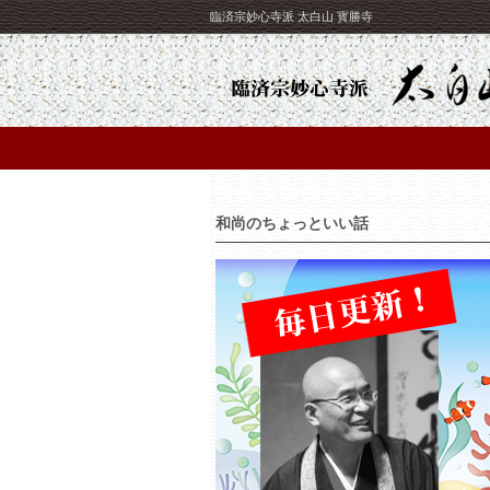
臨済宗妙心寺派 太白山 寳勝寺
和尚のちょっといい話