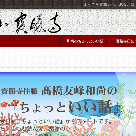
ようこそ寳勝寺へ。あなたは [C
和尚のちょっといい話
寳勝寺日誌