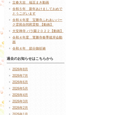
立春大吉 福豆まき動画
令和５年 新年あけましておめで
とうございます
令和４年度 宝勝寺ふれあいパー
ク霊苑合同慰霊祭 【動画】
大安禅寺 バラ園２０２２【動画】
令和４年度 寳勝寺春季彼岸会動
画
令和４年 節分御祈祷
過去のお知らせはこちらから
2026年8月
2026年7月
2026年6月
2026年5月
2026年4月
2026年3月
2026年2月
2026年1月