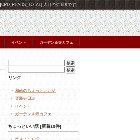
PD_READS_TOTAL] 人目の訪問者です。
イベント
ガーデン＆寺カフェ
検
索:
検
索:
リンク
和尚のちょっといい話
寳勝寺日誌
イベント
ガーデン＆寺カフェ
ちょっといい話 [新着10件]
第４７３６話