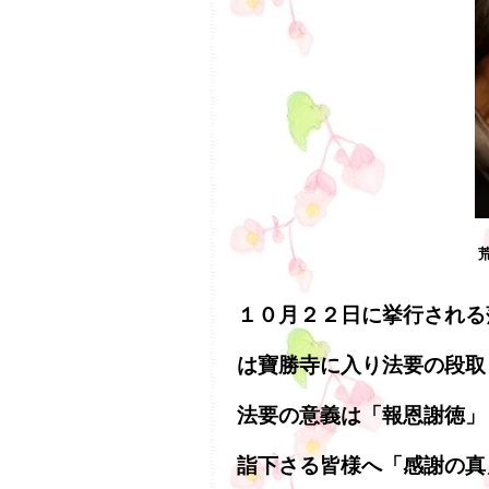
１０月２２日に挙行される
は寶勝寺に入り法要の段取
法要の意義は「報恩謝徳」
詣下さる皆様へ「感謝の真