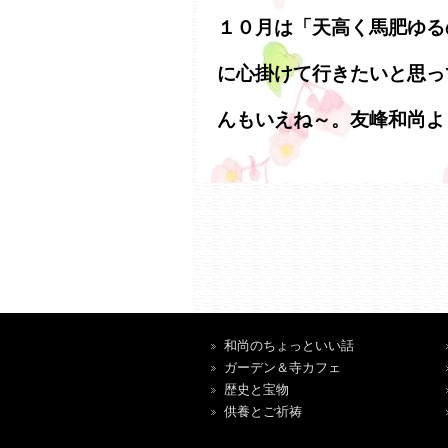
１０月は「天高く馬肥ゆる
に心掛けて行きたいと思っ
んもいえね～。友峰和尚よ
和尚のちょっといい話
ガーデン＆寺カフェ
歴史と宝物
供養とご祈祷