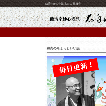
臨済宗妙心寺派 太白山 寳勝寺
和尚のちょっといい話