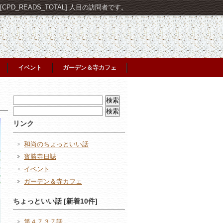
PD_READS_TOTAL] 人目の訪問者です。
イベント
ガーデン＆寺カフェ
検
索:
検
索:
リンク
和尚のちょっといい話
寳勝寺日誌
イベント
ガーデン＆寺カフェ
ちょっといい話 [新着10件]
第４７３７話