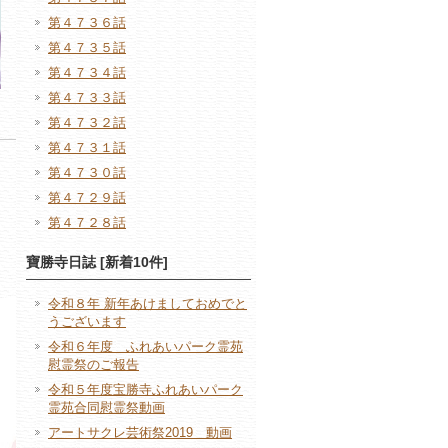
第４７３６話
第４７３５話
第４７３４話
第４７３３話
第４７３２話
第４７３１話
第４７３０話
第４７２９話
第４７２８話
寶勝寺日誌 [新着10件]
令和８年 新年あけましておめでと
うございます
令和６年度 ふれあいパーク霊苑
慰霊祭のご報告
令和５年度宝勝寺ふれあいパーク
霊苑合同慰霊祭動画
アートサクレ芸術祭2019 動画