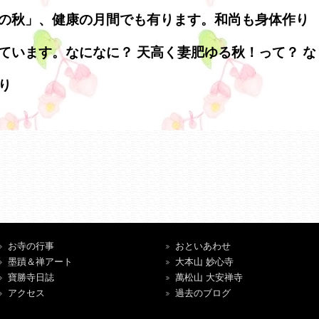
の秋」、健康の月間でも有ります。和尚も身体作り
ています。なになに？ 天高く妻肥ゆる秋！って？ な
り
お寺の行事
おといあわせ
墨蹟＆禅アート
大本山 妙心寺
寶勝寺日誌
萬松山 大安禅寺
アクセス
過去のブログ