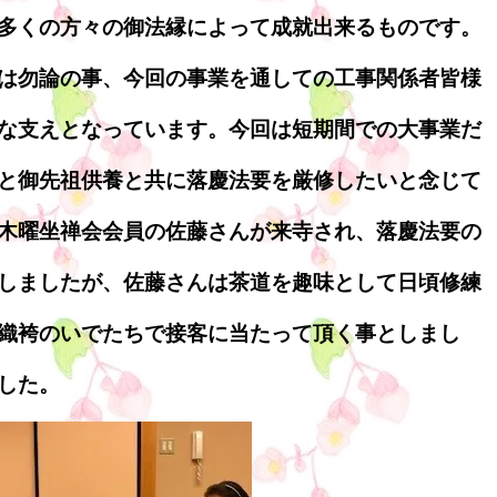
多くの方々の御法縁によって成就出来るものです。
は勿論の事、今回の事業を通しての工事関係者皆様
な支えとなっています。今回は短期間での大事業だ
と御先祖供養と共に落慶法要を厳修したいと念じて
木曜坐禅会会員の佐藤さんが来寺され、落慶法要の
しましたが、佐藤さんは茶道を趣味として日頃修練
織袴のいでたちで接客に当たって頂く事としまし
した。