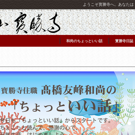
ようこそ寳勝寺へ。あなたは [C
和尚のちょっといい話
寳勝寺日誌