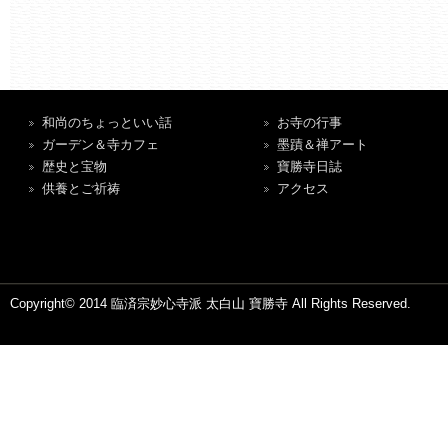
和尚のちょっといい話
お寺の行事
ガーデン＆寺カフェ
墨蹟＆禅アート
歴史と宝物
寶勝寺日誌
供養とご祈祷
アクセス
Copyright© 2014 臨済宗妙心寺派 太白山 寶勝寺 All Rights Reserved.