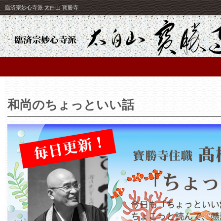
臨済宗妙心寺派 太白山 寳勝寺
和尚のちょっといい話