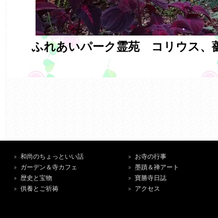
ふれあいパーク霊苑 コリウス、
和尚のちょっといい話
お寺の行事
ガーデン＆寺カフェ
墨蹟＆禅アート
歴史と宝物
寶勝寺日誌
供養とご祈祷
アクセス