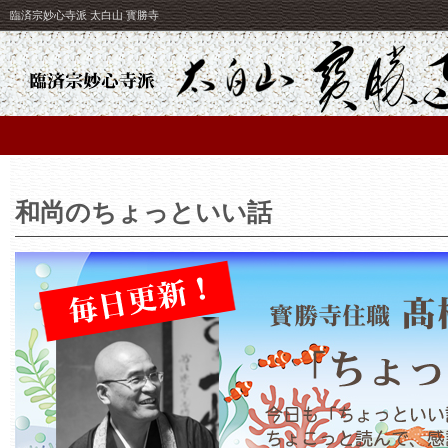
臨済宗妙心寺派 太白山 寳勝寺
和尚のちょっといい話