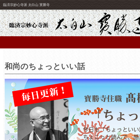
臨済宗妙心寺派 太白山 寳勝寺
和尚のちょっといい話