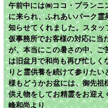
午前中には㈱ココ・プランニ
に来られ、ふれあいパーク霊
知らせてくれました。スタッ
仮事務所でお客様の対応に当
が、本当にこの暑さの中、ご
は旧盆月で和尚も再び忙しく
りと霊供養を続けて参りたい
様もどうかお盆には、御先祖
供え物をしてお精霊をお迎え
峰和尚より