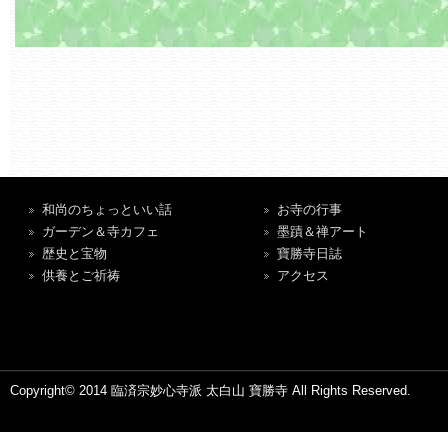
和尚のちょっといい話
お寺の行事
ガーデン＆寺カフェ
墨蹟＆禅アート
歴史と宝物
寶勝寺日誌
供養とご祈祷
アクセス
Copyright© 2014 臨済宗妙心寺派 太白山 寶勝寺 All Rights Reserved.