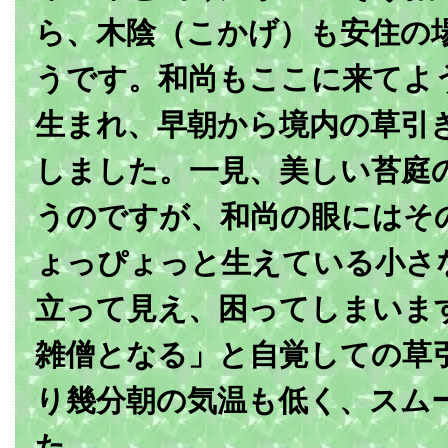
ら、木陰（こかげ）も安住の
うです。和尚もここに来てよ
生まれ、早朝から境内の草引
しました。一見、美しい苔庭
うのですが、和尚の眼にはそ
ょっぴょっと生えている小さ
立って見え、困ってしまいま
雑僧となる」と自覚しての草
り幾分朝の気温も低く、スム
た。