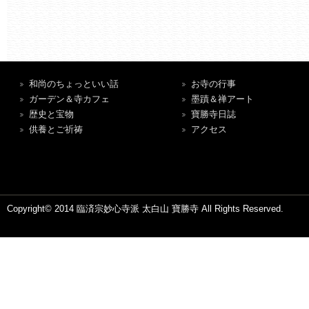
和尚のちょっといい話
お寺の行事
ガーデン＆寺カフェ
墨蹟＆禅アート
歴史と宝物
寶勝寺日誌
供養とご祈祷
アクセス
Copyright© 2014 臨済宗妙心寺派 太白山 寶勝寺 All Rights Reserved.