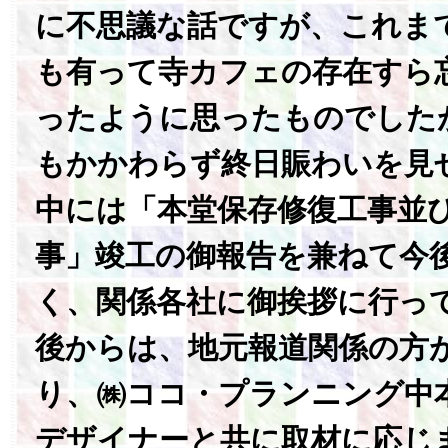
に不思議な話ですが、これま
も有って寺カフェの存在すら
ったように思ったものでした
もかかわらず終日賑わいを見
中には「本堂保存修復工事並
事」竣工の御報告を兼ねて今
く、関係各社に御挨拶に行っ
後からは、地元報道関係の方
り、㈱ココ・プランニング中
デザイナーと共に取材に応じ