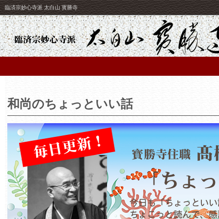
臨済宗妙心寺派 太白山 寳勝寺
和尚のちょっといい話