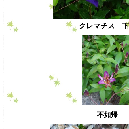
クレマチス 下
不如帰