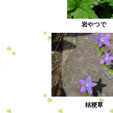
岩やつで
桔梗草