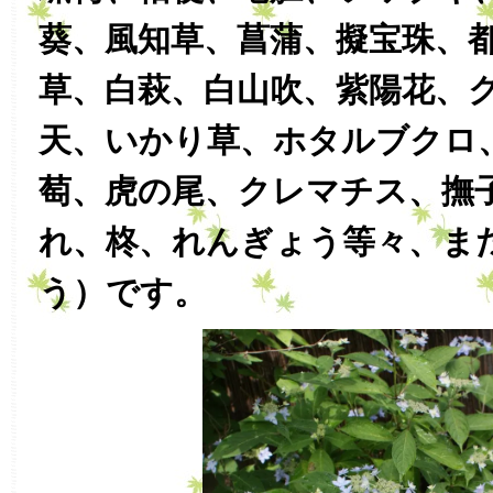
葵、風知草、菖蒲、擬宝珠、
草、白萩、白山吹、紫陽花、
天、いかり草、ホタルブクロ
萄、虎の尾、クレマチス、撫
れ、柊、れんぎょう等々、ま
う）です。