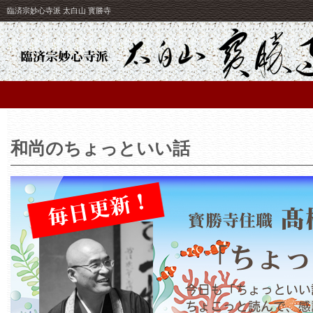
臨済宗妙心寺派 太白山 寳勝寺
和尚のちょっといい話