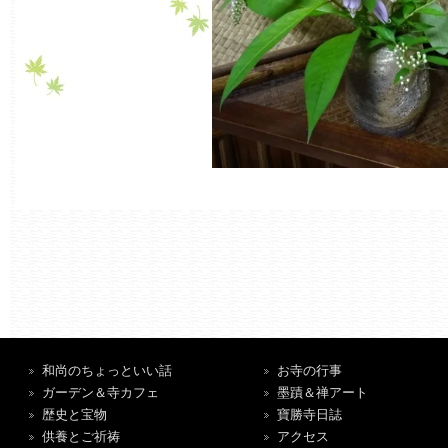
和尚のちょっといい話
お寺の行事
ガーデン＆寺カフェ
墨蹟＆禅アート
歴史と宝物
寶勝寺日誌
供養とご祈祷
アクセス