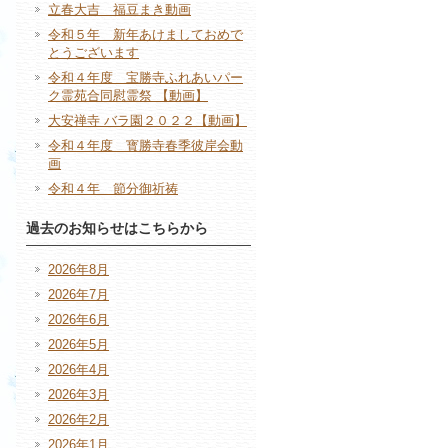
立春大吉 福豆まき動画
令和５年 新年あけましておめで
とうございます
令和４年度 宝勝寺ふれあいパー
ク霊苑合同慰霊祭 【動画】
大安禅寺 バラ園２０２２【動画】
令和４年度 寳勝寺春季彼岸会動
画
令和４年 節分御祈祷
過去のお知らせはこちらから
2026年8月
2026年7月
2026年6月
2026年5月
2026年4月
2026年3月
2026年2月
2026年1月