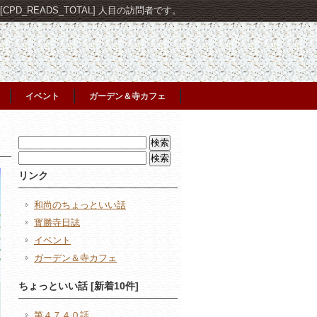
PD_READS_TOTAL] 人目の訪問者です。
イベント
ガーデン＆寺カフェ
検
索:
検
索:
リンク
和尚のちょっといい話
寳勝寺日誌
イベント
ガーデン＆寺カフェ
ちょっといい話 [新着10件]
第４７４０話