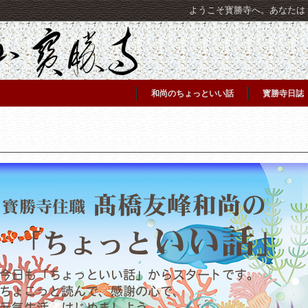
ようこそ寳勝寺へ。あなたは [C
和尚のちょっといい話
寳勝寺日誌