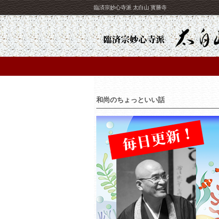
臨済宗妙心寺派 太白山 寳勝寺
和尚のちょっといい話