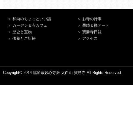
和尚のちょっといい話
お寺の行事
ガーデン＆寺カフェ
墨蹟＆禅アート
歴史と宝物
寶勝寺日誌
供養とご祈祷
アクセス
Copyright© 2014 臨済宗妙心寺派 太白山 寶勝寺 All Rights Reserved.