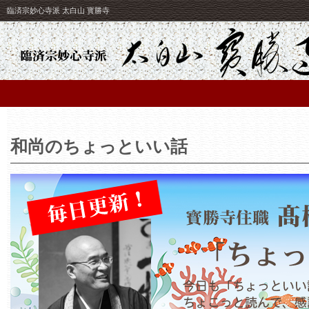
臨済宗妙心寺派 太白山 寳勝寺
和尚のちょっといい話