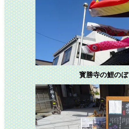
寳勝寺の鯉のぼ