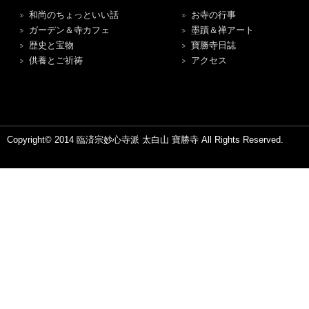
和尚のちょっといい話
お寺の行事
ガーデン＆寺カフェ
墨蹟＆禅アート
歴史と宝物
寶勝寺日誌
供養とご祈祷
アクセス
Copyright© 2014 臨済宗妙心寺派 太白山 寶勝寺 All Rights Reserved.