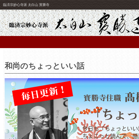
臨済宗妙心寺派 太白山 寳勝寺
和尚のちょっといい話