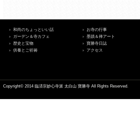
和尚のちょっといい話
お寺の行事
ガーデン＆寺カフェ
墨蹟＆禅アート
歴史と宝物
寶勝寺日誌
供養とご祈祷
アクセス
Copyright© 2014 臨済宗妙心寺派 太白山 寶勝寺 All Rights Reserved.