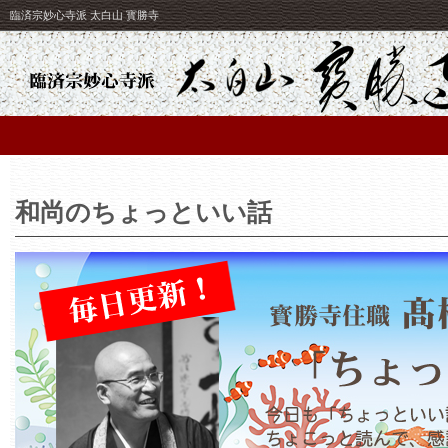
臨済宗妙心寺派 太白山 寳勝寺
和尚のちょっといい話