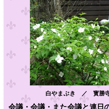
白やまぶき ／ 寳勝寺
会議・会議・また会議と連日