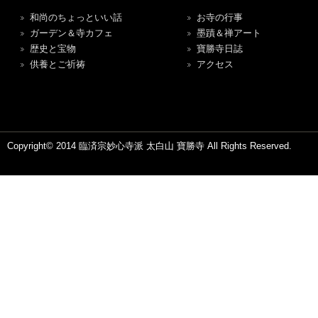
和尚のちょっといい話
お寺の行事
ガーデン＆寺カフェ
墨蹟＆禅アート
歴史と宝物
寶勝寺日誌
供養とご祈祷
アクセス
Copyright© 2014 臨済宗妙心寺派 太白山 寶勝寺 All Rights Reserved.