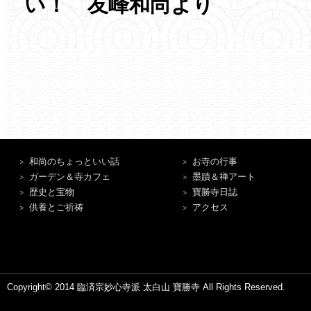
い！ 友峰和尚より
和尚のちょっといい話
お寺の行事
ガーデン＆寺カフェ
墨蹟＆禅アート
歴史と宝物
寶勝寺日誌
供養とご祈祷
アクセス
Copyright© 2014 臨済宗妙心寺派 太白山 寶勝寺 All Rights Reserved.