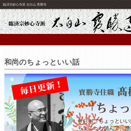
臨済宗妙心寺派 太白山 寳勝寺
和尚のちょっといい話