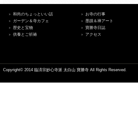
和尚のちょっといい話
お寺の行事
ガーデン＆寺カフェ
墨蹟＆禅アート
歴史と宝物
寶勝寺日誌
供養とご祈祷
アクセス
Copyright© 2014 臨済宗妙心寺派 太白山 寶勝寺 All Rights Reserved.