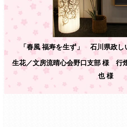
「春風 福寿を生ず」 石川県政し
生花／文房流晴心会野口支部 様 行
也 様