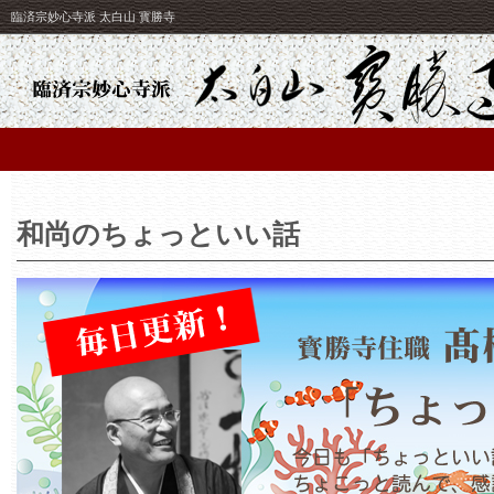
臨済宗妙心寺派 太白山 寳勝寺
和尚のちょっといい話