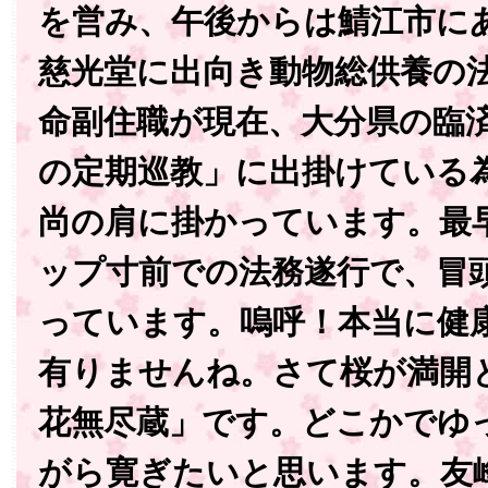
を営み、午後からは鯖江市に
慈光堂に出向き動物総供養の
命副住職が現在、大分県の臨
の定期巡教」に出掛けている
尚の肩に掛かっています。最
ップ寸前での法務遂行で、冒
っています。嗚呼！本当に健
有りませんね。さて桜が満開
花無尽蔵」です。どこかでゆ
がら寛ぎたいと思います。友