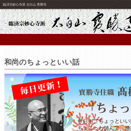
臨済宗妙心寺派 太白山 寳勝寺
和尚のちょっといい話