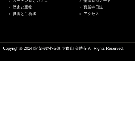
ガーデン＆寺カフェ
墨蹟＆禅アート
歴史と宝物
寶勝寺日誌
供養とご祈祷
アクセス
Copyright© 2014 臨済宗妙心寺派 太白山 寶勝寺 All Rights Reserved.