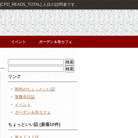
PD_READS_TOTAL] 人目の訪問者です。
イベント
ガーデン＆寺カフェ
検
索:
検
索:
リンク
和尚のちょっといい話
寳勝寺日誌
イベント
ガーデン＆寺カフェ
ちょっといい話 [新着10件]
第４７３７話