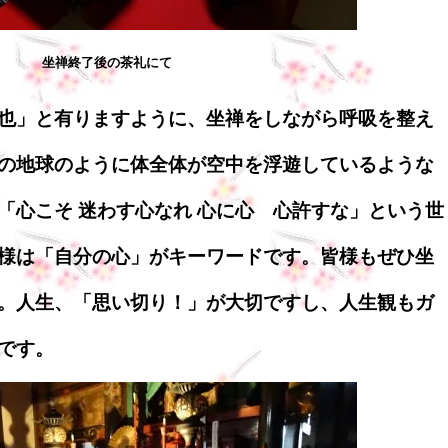
坐禅終了後の茶礼にて
也」と有りますように、坐禅をしながら呼吸を整え
の地球のように体全体が空中を浮遊しているような
「心こそ 迷わす心なれ 心に心 心許すな」という世
様は「自分の心」がキーワードです。皆様もぜひ坐
。人生、「思い切り！」が大切ですし、人生観もガ
です。