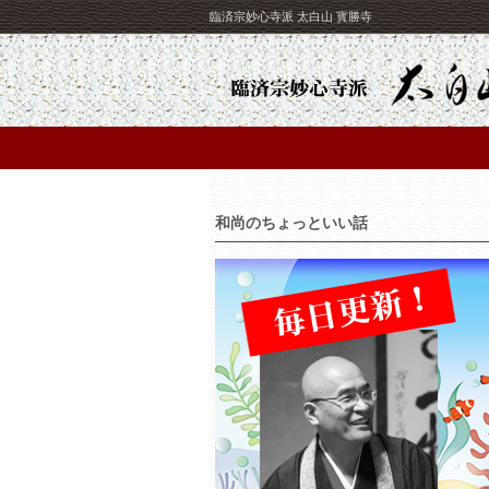
臨済宗妙心寺派 太白山 寳勝寺
和尚のちょっといい話