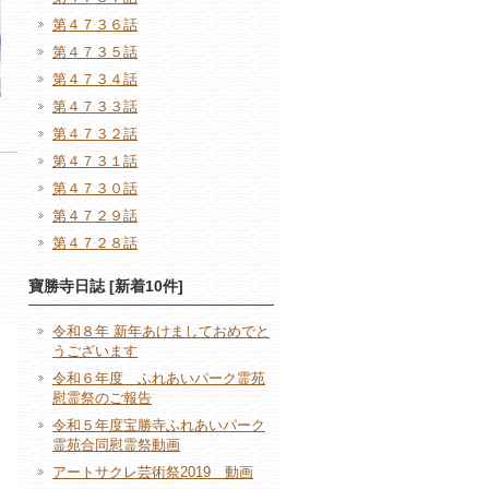
第４７３６話
第４７３５話
第４７３４話
第４７３３話
第４７３２話
第４７３１話
第４７３０話
第４７２９話
第４７２８話
寶勝寺日誌 [新着10件]
令和８年 新年あけましておめでと
うございます
令和６年度 ふれあいパーク霊苑
慰霊祭のご報告
令和５年度宝勝寺ふれあいパーク
霊苑合同慰霊祭動画
アートサクレ芸術祭2019 動画