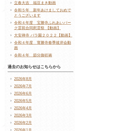
立春大吉 福豆まき動画
令和５年 新年あけましておめで
とうございます
令和４年度 宝勝寺ふれあいパー
ク霊苑合同慰霊祭 【動画】
大安禅寺 バラ園２０２２【動画】
令和４年度 寳勝寺春季彼岸会動
画
令和４年 節分御祈祷
過去のお知らせはこちらから
2026年8月
2026年7月
2026年6月
2026年5月
2026年4月
2026年3月
2026年2月
2026年1月