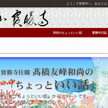
ようこそ寳勝寺へ。あなたは [C
和尚のちょっといい話
寳勝寺日誌