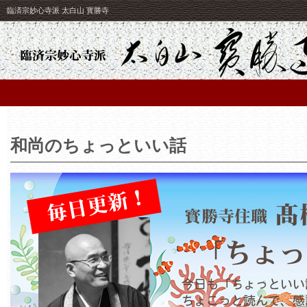
臨済宗妙心寺派 太白山 寳勝寺
和尚のちょっといい話