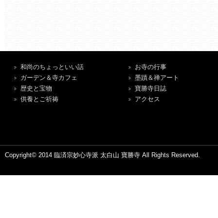
和尚のちょっといい話
お寺の行事
ガーデン＆寺カフェ
墨蹟＆禅アート
歴史と宝物
寶勝寺日誌
供養とご祈祷
アクセス
Copyright© 2014 臨済宗妙心寺派 太白山 寶勝寺 All Rights Reserved.