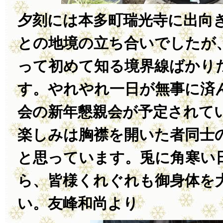
夕刻には本多町瑞光寺に出向
との地境の立ち合いでしたが
って初めて知る境界線ばかり
す。やれやれ一日が無事に済
会の新年懇親会が予定されて
楽しみは胸襟を開いた者同士
と思っています。兎に角寒い
ら、皆様くれぐれも御身体を
い。友峰和尚より