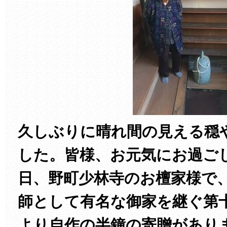
久しぶりに晴れ間の見える穏
した。皆様、お元気にお過ご
日、野町少林寺のお檀家様で
師として有名な御家を継ぐ第
より自作の半鐘の寄贈があり