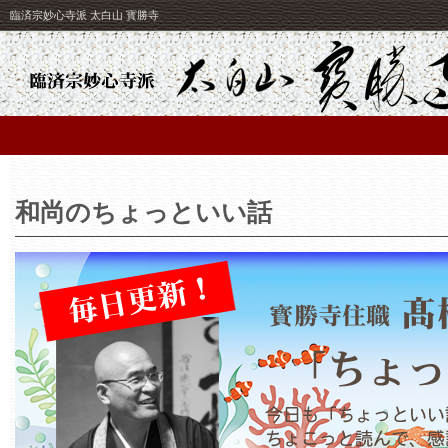
臨済宗妙心寺派 太白山 寳勝寺
和尚のちょっといい話