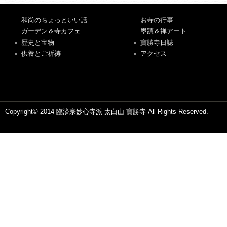
和尚のちょっといい話
お寺の行事
ガーデン＆寺カフェ
墨蹟＆禅アート
歴史と宝物
寶勝寺日誌
供養とご祈祷
アクセス
Copyright© 2014 臨済宗妙心寺派 太白山 寶勝寺 All Rights Reserved.