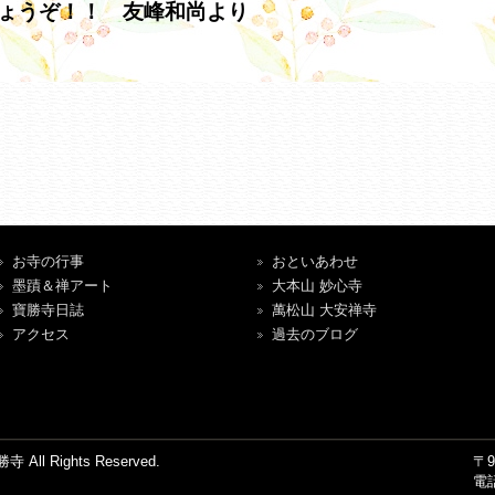
ょうぞ！！ 友峰和尚より
お寺の行事
おといあわせ
墨蹟＆禅アート
大本山 妙心寺
寶勝寺日誌
萬松山 大安禅寺
アクセス
過去のブログ
ll Rights Reserved.
〒
電話