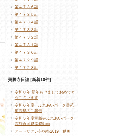
第４７３６話
第４７３５話
第４７３４話
第４７３３話
第４７３２話
第４７３１話
第４７３０話
第４７２９話
第４７２８話
寶勝寺日誌 [新着10件]
令和８年 新年あけましておめでと
うございます
令和６年度 ふれあいパーク霊苑
慰霊祭のご報告
令和５年度宝勝寺ふれあいパーク
霊苑合同慰霊祭動画
アートサクレ芸術祭2019 動画