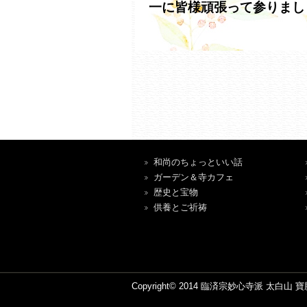
一に皆様頑張って参りまし
和尚のちょっといい話
ガーデン＆寺カフェ
歴史と宝物
供養とご祈祷
Copyright© 2014 臨済宗妙心寺派 太白山 寶勝寺 A