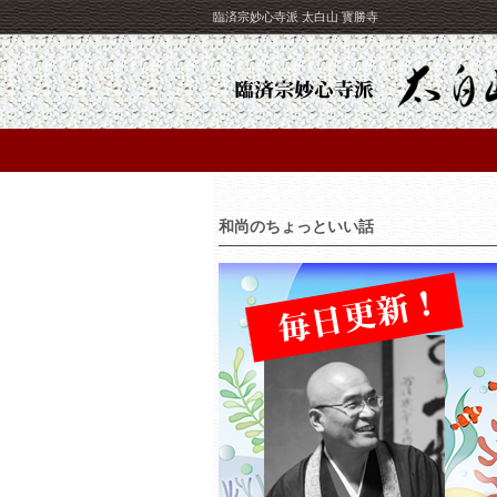
臨済宗妙心寺派 太白山 寳勝寺
和尚のちょっといい話