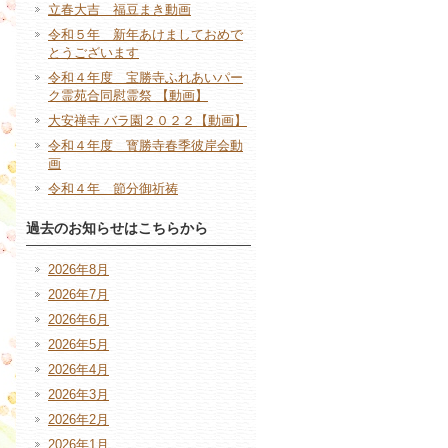
立春大吉 福豆まき動画
令和５年 新年あけましておめで
とうございます
令和４年度 宝勝寺ふれあいパー
ク霊苑合同慰霊祭 【動画】
大安禅寺 バラ園２０２２【動画】
令和４年度 寳勝寺春季彼岸会動
画
令和４年 節分御祈祷
過去のお知らせはこちらから
2026年8月
2026年7月
2026年6月
2026年5月
2026年4月
2026年3月
2026年2月
2026年1月