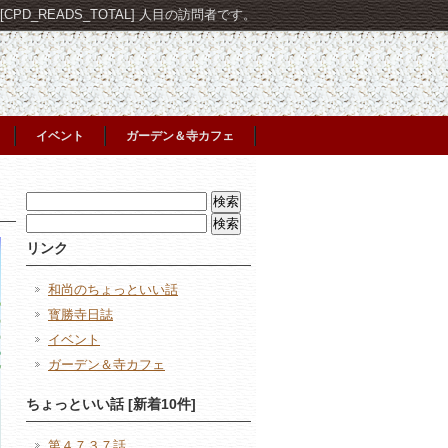
PD_READS_TOTAL] 人目の訪問者です。
イベント
ガーデン＆寺カフェ
検
索:
検
索:
リンク
和尚のちょっといい話
寳勝寺日誌
イベント
ガーデン＆寺カフェ
ちょっといい話 [新着10件]
第４７３７話