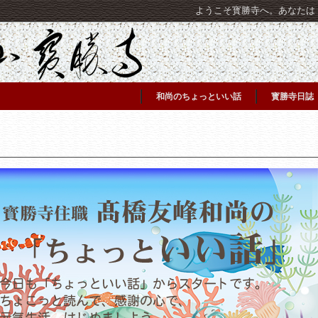
ようこそ寳勝寺へ。あなたは [C
和尚のちょっといい話
寳勝寺日誌