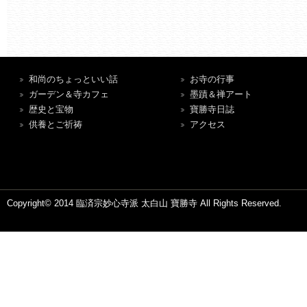
和尚のちょっといい話
お寺の行事
ガーデン＆寺カフェ
墨蹟＆禅アート
歴史と宝物
寶勝寺日誌
供養とご祈祷
アクセス
Copyright© 2014 臨済宗妙心寺派 太白山 寶勝寺 All Rights Reserved.