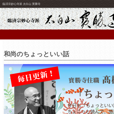
臨済宗妙心寺派 太白山 寳勝寺
和尚のちょっといい話