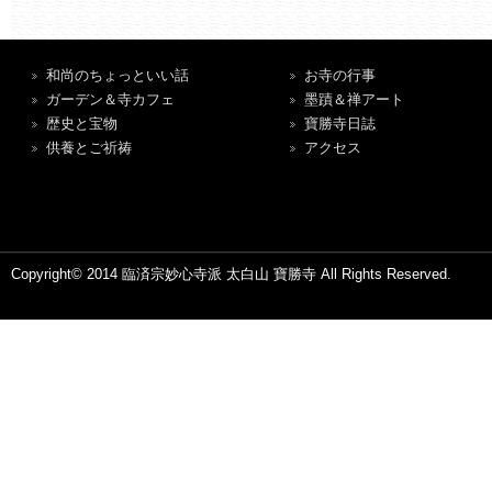
和尚のちょっといい話
お寺の行事
ガーデン＆寺カフェ
墨蹟＆禅アート
歴史と宝物
寶勝寺日誌
供養とご祈祷
アクセス
Copyright© 2014 臨済宗妙心寺派 太白山 寶勝寺 All Rights Reserved.