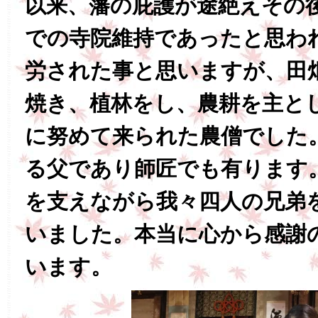
以来、藩の庇護が途絶えその
での寺院維持であったと思わ
労された事と思いますが、田
焼き、植林をし、農耕を主と
に努めて来られた農僧でした
る父であり師匠でも有ります
を支えながら我々四人の兄弟
いました。本当に心から感謝
います。