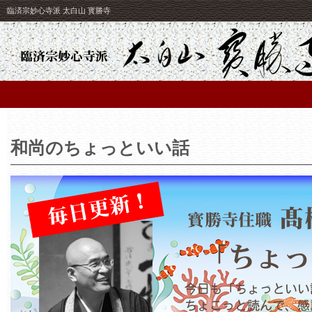
臨済宗妙心寺派 太白山 寳勝寺
和尚のちょっといい話