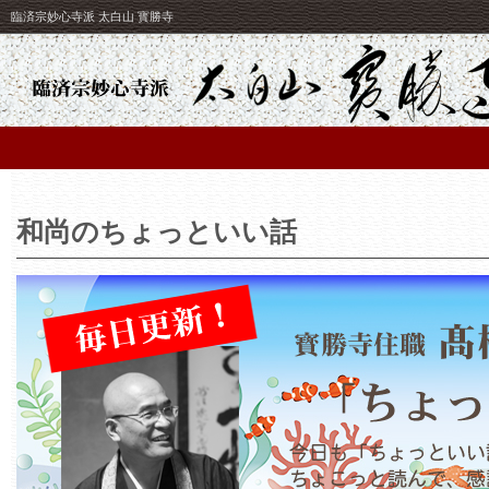
臨済宗妙心寺派 太白山 寳勝寺
和尚のちょっといい話