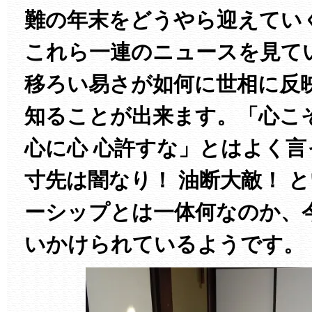
難の年末をどうやら迎えてい
これら一連のニュースを見て
移ろい易さが如何に世相に反
知ることが出来ます。「心こ
心に心 心許すな」とはよく
寸先は闇なり！ 油断大敵！ 
ーシップとは一体何なのか、
いかけられているようです。