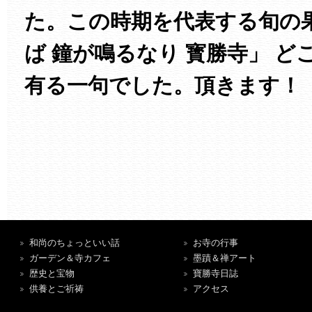
た。この時期を代表する旬の
ば 鐘が鳴るなり 寳勝寺」 
有る一句でした。頂きます！
和尚のちょっといい話
お寺の行事
ガーデン＆寺カフェ
墨蹟＆禅アート
歴史と宝物
寶勝寺日誌
供養とご祈祷
アクセス