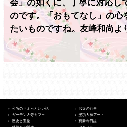
会」の如くに、丁寧に対応し
のです。「おもてなし」の心
たいものですね。友峰和尚よ
和尚のちょっといい話
お寺の行事
ガーデン＆寺カフェ
墨蹟＆禅アート
歴史と宝物
寶勝寺日誌