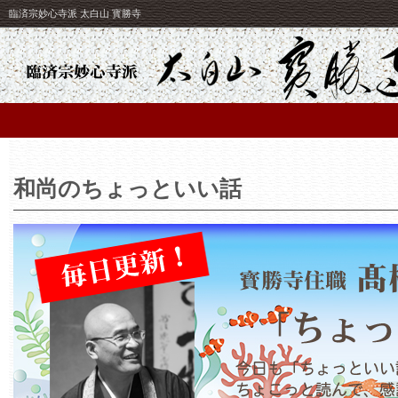
臨済宗妙心寺派 太白山 寳勝寺
和尚のちょっといい話