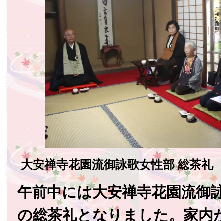
大安禅寺花園流御詠歌女性部 総茶礼
午前中には大安禅寺花園流御
の総茶礼となりました。家内