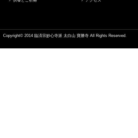
供養とご祈祷
アクセス
Copyright© 2014 臨済宗妙心寺派 太白山 寶勝寺 All Rights Reserved.