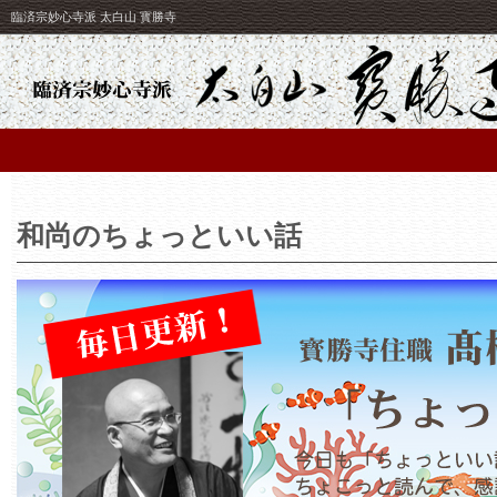
臨済宗妙心寺派 太白山 寳勝寺
和尚のちょっといい話