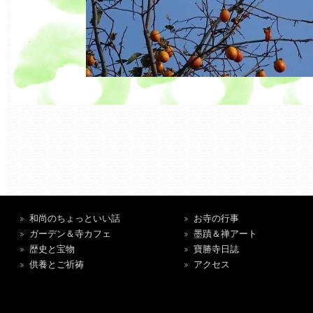
和尚のちょっといい話
お寺の行事
ガーデン＆寺カフェ
墨蹟＆禅アート
歴史と宝物
寶勝寺日誌
供養とご祈祷
アクセス